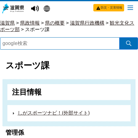
防災・災害情報
滋賀県
>
県政情報
>
県の概要
>
滋賀県行政機構
>
観光文化ス
ポーツ部
>
スポーツ課
スポーツ課
注目情報
しがスポーツナビ！(外部サイト)
管理係