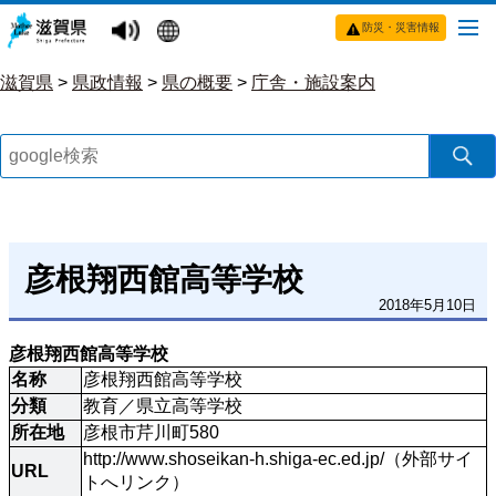
防災・災害情報
滋賀県
>
県政情報
>
県の概要
>
庁舎・施設案内
彦根翔西館高等学校
2018年5月10日
彦根翔西館高等学校
名称
彦根翔西館高等学校
分類
教育／県立高等学校
所在地
彦根市芹川町580
http://www.shoseikan-h.shiga-ec.ed.jp/（外部サイ
URL
トへリンク）