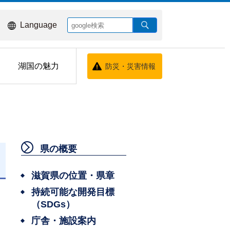
Language
湖国の魅力
防災・災害情報
県の概要
日
滋賀県の位置・県章
持続可能な開発目標
（SDGs）
庁舎・施設案内