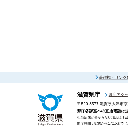
著作権・リンク
滋賀県庁
県庁アク
〒520-8577
滋賀県大津市京
県庁各課室への直通電話は
担当所属が分からない場合は TEL 07
開庁時間：8:30から17:15ま