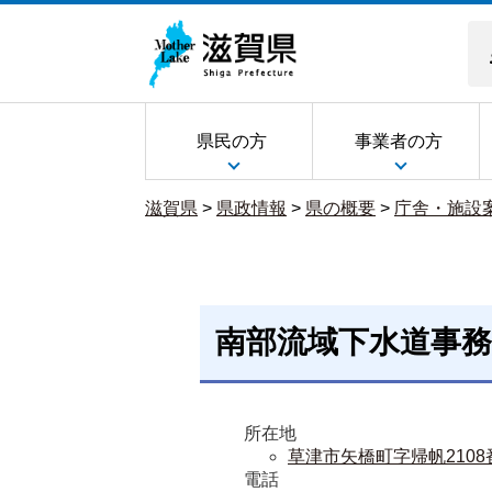
県民の方
事業者の方
滋賀県
>
県政情報
>
県の概要
>
庁舎・施設
南部流域下水道事務
所在地
草津市矢橋町字帰帆2108
電話