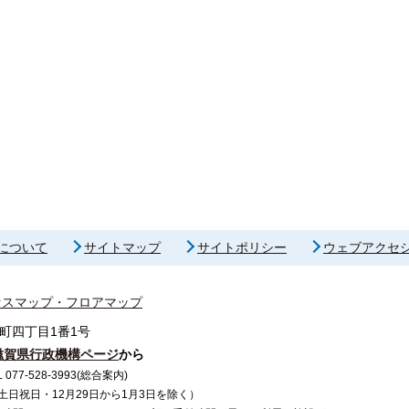
について
サイトマップ
サイトポリシー
ウェブアクセ
セスマップ・フロアマップ
町四丁目1番1号
滋賀県行政機構ページ
から
7-528-3993(総合案内)
で（土日祝日・12月29日から1月3日を除く）