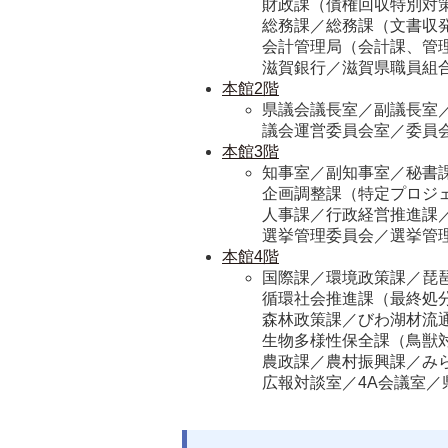
財政課（債権回収特別対策
総務課／総務課（文書収発
会計管理局（会計課、管理
滋賀銀行／滋賀県職員組
本館2階
県議会議長室／副議長室／
議会運営委員会室／委員
本館3階
知事室／副知事室／秘書課
企画調整課（特定プロジェ
人事課／行政経営推進課
選挙管理委員会／選挙管
本館4階
国際課／環境政策課／琵琶
循環社会推進課（最終処分
森林政策課／びわ湖材流通
生物多様性保全課（鳥獣対
農政課／農村振興課／み
広報対談室／4A会議室／