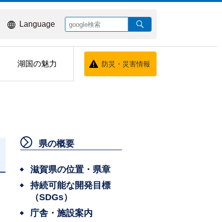
Language
湖国の魅力
防災・災害情報
県の概要
日
滋賀県の位置・県章
持続可能な開発目標
（SDGs）
庁舎・施設案内