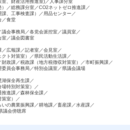
室、財産活用推進室)／人事課分室

）／総務課分室／CO2ネットゼロ推進課／

課、工事検査課）／用品センター／

合／食堂
議会事務局／各党会派控室／議員室／

会室／議会図書室
／広報課／記者室／会見室／

クト対策室）／県民活動生活課／

／財政課／税政課（地方税徴収対策室）／市町振興課／

理委員会事務局／特別会議室／県議会議場
湖保全再生課／

場特別対策室）／

推進課／森林保全課／

策室）／

らいの農業振興課／耕地課／畜産課／水産課／

県議会傍聴席