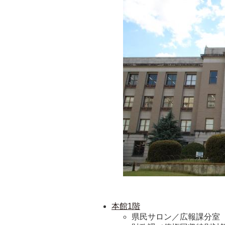
本館1階
県民サロン／広報課分室（