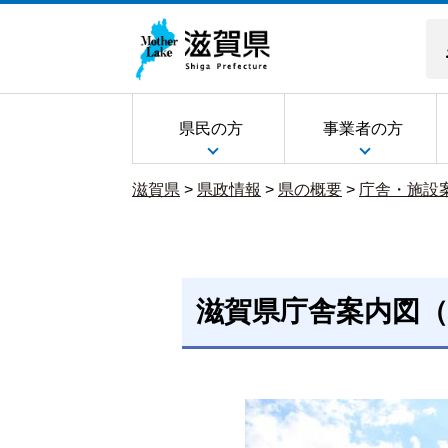
県民の方
事業者の方
滋賀県
>
県政情報
>
県の概要
>
庁舎・施設
滋賀県庁舎案内図（