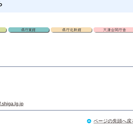
ら
shiga.lg.jp
ページの先頭へ戻