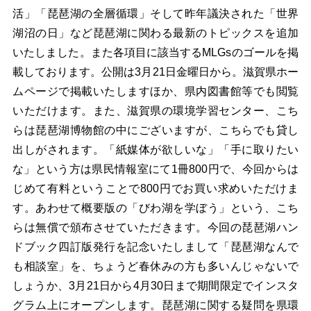
活」「琵琶湖の全層循環」そして昨年議決された「世界
湖沼の日」など琵琶湖に関わる最新のトピックスを追加
いたしました。また各項目に該当するMLGsのゴールを掲
載しております。公開は3月21日金曜日から。滋賀県ホー
ムページで掲載いたしますほか、県内図書館等でも閲覧
いただけます。また、滋賀県の環境学習センター、こち
らは琵琶湖博物館の中にございますが、こちらでも貸し
出しがされます。「紙媒体が欲しいな」「手に取りたい
な」という方は県民情報室にて1冊800円で、今回からは
じめて有料ということで800円でお買い求めいただけま
す。あわせて概要版の「びわ湖を学ぼう」という、こち
らは無償で頒布させていただきます。今回の琵琶湖ハン
ドブック四訂版発行を記念いたしまして「琵琶湖なんで
も相談室」を、ちょうど春休みの方も多いんじゃないで
しょうか、3月21日から4月30日まで期間限定でインスタ
グラム上にオープンします。琵琶湖に関する疑問を県環