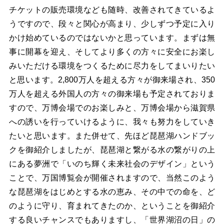
チケットの販売環境なども随時、改善されてきているよ
うですので、段々と関心が高まり、少しずつ予定に入り
かけ始めているのではないかと思っています。まずは無
事に開幕を迎え、そしてより多くの方々に安全にお楽し
みいただける環境をつくるために尽力をしてまいりたい
と思います。2,800万人を超える方々が御来場され、350
万人を超える外国人の方々の御来場も予定されておりま
すので、万博会場でのお楽しみと、万博会場から滋賀県
への誘いを行っていけるように、我々も努力をしていき
たいと思います。
また併せて、先ほど琵琶湖ハンドブッ
クを御紹介しましたが、琵琶湖と繋がる水の繋がりの上
にある夢洲で「いのち輝く未来社会のデザイン」という
ことで、万国博覧会が開催されますので、当然このよう
な琵琶湖をはじめとする水の恵み、その中での命を、ど
のように守り、育まれてきたのか、ということを御紹介
する良いチャンスでもありますし、「世界湖沼の日」の