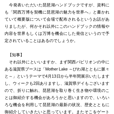
今発表いただいた琵琶湖ハンドブックですが、資料に
も「関西万博を契機に琵琶湖の魅力を世界へ」と書かれ
ていて概要版について会場で配布されるというお話があ
りましたが、何かそれ以外にこのハンドブックの情報や
内容を世界もしくは万博を機会にした発信というので予
定されていることはあるのでしょうか。
【知事】
それ以外にといいますか、まず関西パビリオンの中に
ある滋賀県ブースは「Mother Lake ～びわ湖とともに脈々
と～」というテーマで4月13日から半年間展示いたします
し、ウィークも2回ありますし、滋賀県デイもございます
ので、折りに触れ、琵琶湖を取り巻く生き物や環境のこ
とは御紹介する機会があろうかと思いますので、いろい
ろな機会を利用して琵琶湖の最新の状況、歴史とともに
御紹介していきたいと思っています。またそこをゲート