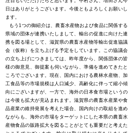
注目もいただけたらと思います。中村さん、増田さん今
日はありがとうございます。今後ともよろしくお願いし
ます。
もう1つの御紹介は、農畜水産物および食品に関係する
県域の団体が連携いたしまして、輸出の促進に向けた連
携を図る場として、滋賀県の農畜水産物等輸出促進協議
会（仮称）を立ち上げる予定をしています。この協議会
の立ち上げにつきましては、昨年度から、関係団体の皆
様の御意見、御提案も伺いながら、準備を進めてきたと
ころでございます。現在、国内における農林水産物、加
工食品等の市場規模は人口減少、高齢化に伴って縮小傾
向にございますが、一方で、海外の日本食市場というの
は今後も拡大が見込まれます。滋賀県の農畜水産業や食
品産業の維持発展を考えた場合、国内向けの取組を進め
ながらも、海外の市場をターゲットにした本県の農畜水
産物食品の販路拡大を図ることがとても重要だと考えた