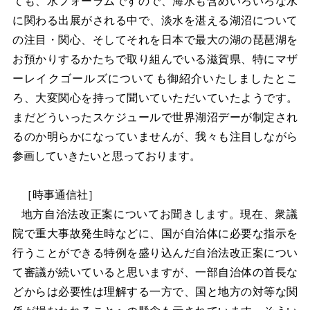
ても、水フォーラムですので、海水も含めいろいろな水
に関わる出展がされる中で、淡水を湛える湖沼について
の注目・関心、そしてそれを日本で最大の湖の琵琶湖を
お預かりするかたちで取り組んでいる滋賀県、特にマザ
ーレイクゴールズについても御紹介いたしましたとこ
ろ、大変関心を持って聞いていただいていたようです。
まだどういったスケジュールで世界湖沼デーが制定され
るのか明らかになっていませんが、我々も注目しながら
参画していきたいと思っております。
［時事通信社］
地方自治法改正案についてお聞きします。現在、衆議
院で重大事故発生時などに、国が自治体に必要な指示を
行うことができる特例を盛り込んだ自治法改正案につい
て審議が続いていると思いますが、一部自治体の首長な
どからは必要性は理解する一方で、国と地方の対等な関