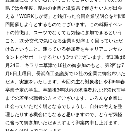
県では今年度、県内の企業と滋賀県で働きたい人が出会
える「WORKしが博」と銘打った合同企業説明会を年間8
回開催しようとするものでございます。この就職イベン
トの特徴は、スーツでなくても気軽に参加できるという
こと。20分交代で気になる企業を効率よく回っていただ
けるということ。迷っている参加者をキャリアコンサル
タントがサポートするという3つでございます。第1回は6
月24日、キラリエ草津で18社の御参加のもと、第2回は7
月8日土曜日、長浜商工会議所で12社の企業に御出席いた
だき、実施をいたします。今回の主な対象者は令和6年春
卒業予定の学生。卒業後3年以内の求職者および30代前半
までの若年求職者の方々でございます。いろんな企業に
出会っていただく場となるでしょうし、自分の考えを整
理したりする機会にもなると思いますので、どうぞ気軽
に奮って御参加いただきますよう御案内申し上げます。
私からは以上でございます。