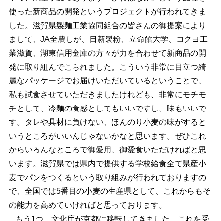
使った新商品の開発というプロジェクトが行われてきま
した。滋賀県製麺工業協同組合の皆さんの御提案により
まして、JA全農しが、日新製粉、立命館大学、コクヨ工
業滋賀、湖東信用金庫の方々が力を合わせて新商品の開
発に取り組んでこられました。こういう非常に目立つ綺
麗なパッケージでお届けいただいているということで、
私も試食させていただきましたけれども、非常にモチモ
チとして、冷麺の食感としてもいいですし、味もいいで
す。タレや具材に負けない、ほんのり小麦の味がすると
いうところがいいんじゃないかなと思います。ぜひこれ
からいろんなところで御愛用、御愛食いただければと思
います。滋賀県では県内で提供する学校給食全て県産小
麦でパンをつくるという取り組みが行われておりますの
で、全国では5番目の小麦の生産県として、これからもそ
の能力を高めていければと思っております。
もう1つ、文化庁が京都に移転してきました。これを受