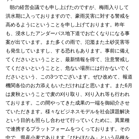
朝の経営会議でも申し上げたのですが、梅雨入りして
洪水期に入っておりますので、豪雨災害に対する警戒を
高めるようにということを申し上げております。昨年
も、浸水したアンダーパス地下道でお亡くなりになる事
案が出ています。また多くの雨で、氾濫また土砂災害等
も発生していますし、する恐れもあります。事前に備え
てくださいということと、最新情報を得て、注意警戒し
てくださいということと、危ない場所には行かないでく
ださいという、この3つでございます。ぜひ改めて、報道
機関各位のお力添えもいただければと思います。また6月
は麦秋ということで麦の刈り取り、刈り入れ等も行われ
ております。この間やってきた成果の一端を御紹介させ
ていただきます。様々なビジネスモデルを社会課題解決
という目的も照らし合わせて行っていくために、異業種
で連携するプラットフォームをつくっております。その
中で、県産小麦であります「びわほなみ」という品種を