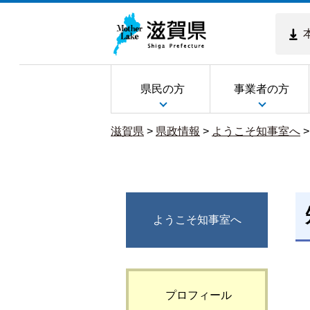
県民の方
事業者の方
滋賀県
>
県政情報
>
ようこそ知事室へ
ようこそ知事室へ
プロフィール