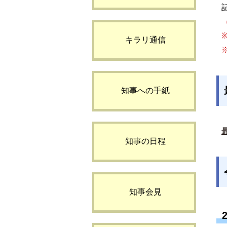
キラリ通信
知事への手紙
知事の日程
知事会見