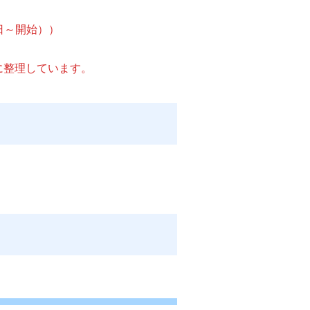
0日～開始））
。
に整理しています。