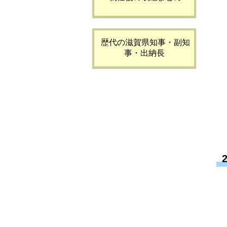
歴代の滋賀県知事・副知
事・出納長