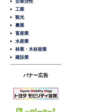
企業活性
工業
観光
農業
畜産業
水産業
林業・木材産業
建設業
バナー広告