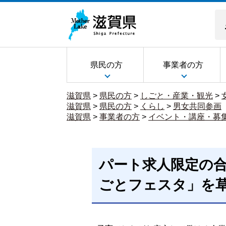
県民の方
事業者の方
滋賀県
>
県民の方
>
しごと・産業・観光
>
滋賀県
>
県民の方
>
くらし
>
男女共同参画
滋賀県
>
事業者の方
>
イベント・講座・募
パート求人限定の
ごとフェスタ」を