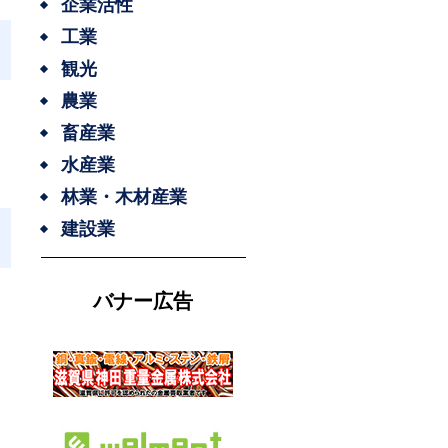
企業活性
工業
観光
農業
畜産業
水産業
林業・木材産業
建設業
バナー広告