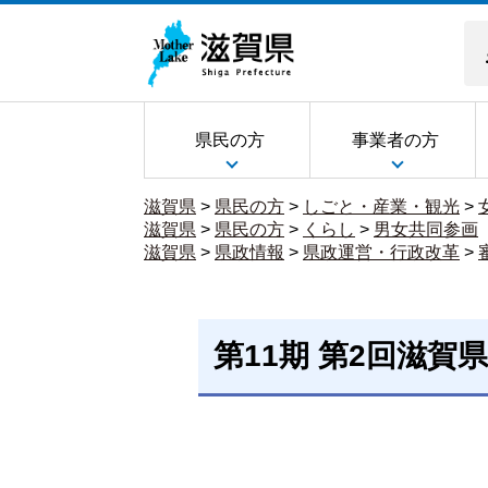
県民の方
事業者の方
滋賀県
>
県民の方
>
しごと・産業・観光
>
滋賀県
>
県民の方
>
くらし
>
男女共同参画
滋賀県
>
県政情報
>
県政運営・行政改革
>
第11期 第2回滋賀