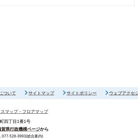
について
サイトマップ
サイトポリシー
ウェブアクセ
セスマップ・フロアマップ
町四丁目1番1号
滋賀県行政機構ページ
から
7-528-3993(総合案内)