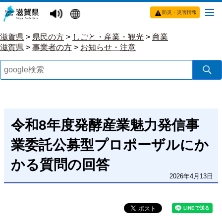
防災・災害情報
滋賀県
>
県民の方
>
しごと・産業・観光
>
商業
滋賀県
>
事業者の方
>
お知らせ・注意
令和8年度発酵産業魅力発信事
業委託公募型プロポーザルにか
かる質問の回答
2026年4月13日