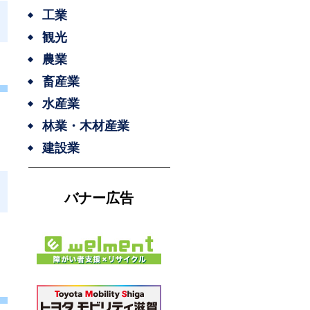
工業
観光
農業
畜産業
水産業
林業・木材産業
建設業
バナー広告