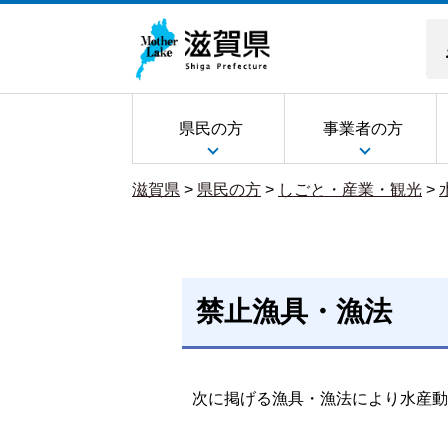
県民の方
事業者の方
滋賀県
>
県民の方
>
しごと・産業・観光
>
禁止漁具・漁法
次に掲げる漁具・漁法により水産動