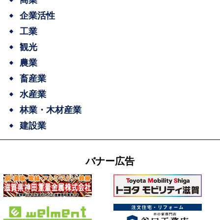
企業活性
工業
観光
農業
畜産業
水産業
林業・木材産業
建設業
バナー広告