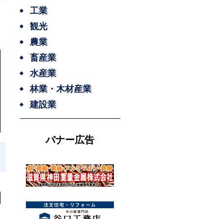
工業
観光
農業
畜産業
水産業
林業・木材産業
建設業
バナー広告