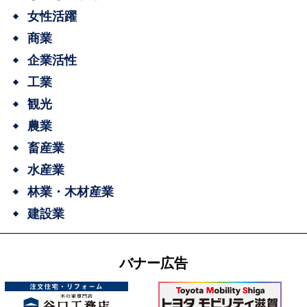
女性活躍
商業
企業活性
工業
観光
農業
畜産業
水産業
林業・木材産業
建設業
バナー広告