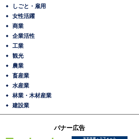
しごと・雇用
女性活躍
商業
企業活性
工業
観光
農業
畜産業
水産業
林業・木材産業
建設業
バナー広告