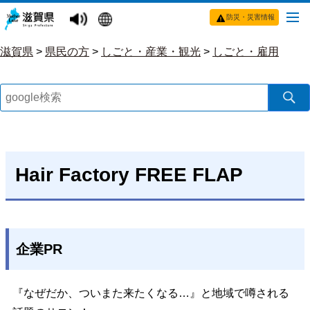
防災・災害情報
滋賀県
>
県民の方
>
しごと・産業・観光
>
しごと・雇用
Hair Factory FREE FLAP
企業PR
『なぜだか、ついまた来たくなる…』と地域で噂される