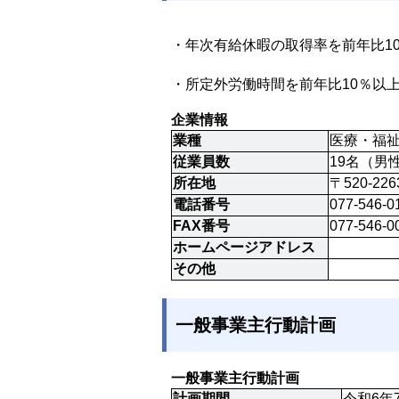
・年次有給休暇の取得率を前年比1
・所定外労働時間を前年比10％以
企業情報
業種
医療・福
従業員数
19名（男
所在地
〒520-2
電話番号
077-546-0
FAX番号
077-546-0
ホームページアドレス
その他
一般事業主行動計画
一般事業主行動計画
計画期間
令和6年