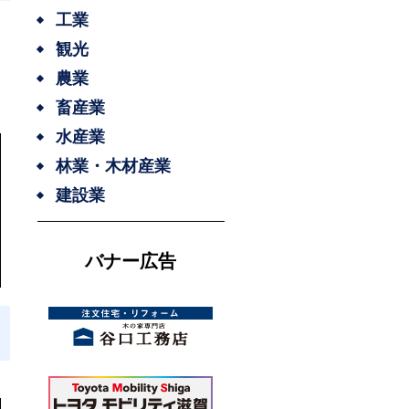
工業
観光
農業
畜産業
水産業
林業・木材産業
建設業
バナー広告