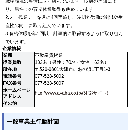
職場環境の整備に取り組んでいます。取組の周知によ
り、男性での育児休業取得も進めています。
2.ノー残業デーを月に4回実施し、時間外労働の削減や生
産性の向上に取り組んでいます。
3.有給休暇を年5回以上計画的に取得するように取り組ん
でいます。
企業情報
業種
不動産賃貸業
従業員数
132名（男性：70名／女性：62名）
所在地
〒520-0801大津市におの浜1丁目1-3
電話番号
077-528-5002
FAX番号
077-528-5007
ホームページ
http://www.ayaha.co.jp/(外部サイト)
アドレス
その他
一般事業主行動計画