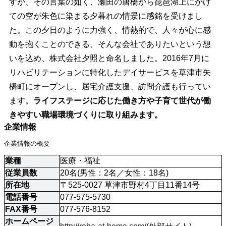
すが、その言葉の如く、瀬田の唐橋から琵琶湖上にかけ
ての空が朱色に染まる夕暮れの情景に感銘を受けまし
た。この夕日のように力強く、情熱的で、人々が心に感
動を抱くことのできる、そんな会社でありたいという想
いを込め、株式会社夕照と命名しました。2016年7月に
リハビリテーションに特化したデイサービスを草津市矢
橋町にオープンし、居宅介護支援、訪問介護も行ってい
ます。
ライフステージに応じた働き方や子育て世代が働
きやすい職場環境づくりに取り組みます。
企業情報
企業情報の概要
業種
医療・福祉
従業員数
20名(男性：2名／女性：18名)
所在地
〒525-0027 草津市野村4丁目11番14号
電話番号
077-575-5730
FAX番号
077-576-8152
ホームページ