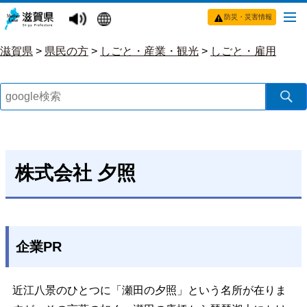
防災・災害情報
滋賀県
>
県民の方
>
しごと・産業・観光
>
しごと・雇用
株式会社 夕照
企業PR
近江八景のひとつに「瀬田の夕照」という名所が在りま