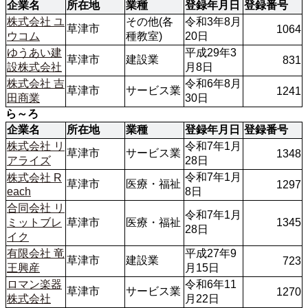
企業名
所在地
業種
登録年月日
登録番号
株式会社 ユ
その他(各
令和3年8月
草津市
1064
ウコム
種教室)
20日
ゆうあい建
平成29年3
草津市
建設業
831
設株式会社
月8日
株式会社 吉
令和6年8月
草津市
サービス業
1241
田商業
30日
ら～ろ
企業名
所在地
業種
登録年月日
登録番号
株式会社 リ
令和7年1月
草津市
サービス業
1348
アライズ
28日
令和7年1月
株式会社 R
草津市
医療・福祉
1297
each
8日
合同会社 リ
令和7年1月
ミットブレ
草津市
医療・福祉
1345
28日
イク
有限会社 竜
平成27年9
草津市
建設業
723
王興産
月15日
ロマン楽器
令和6年11
草津市
サービス業
1270
月22日