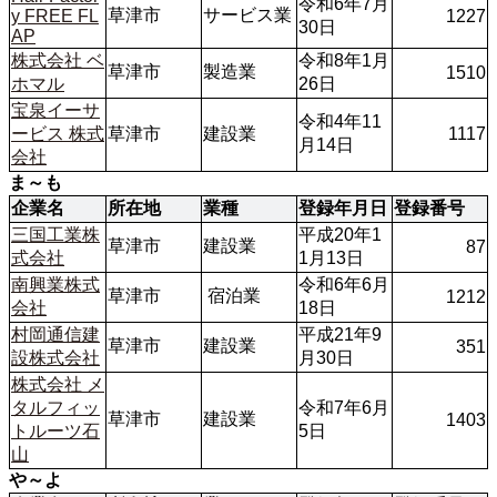
令和6年7月
草津市
サービス業
y FREE FL
1227
30日
AP
株式会社 ベ
令和8年1月
草津市
製造業
1510
ホマル
26日
宝泉イーサ
令和4年11
ービス 株式
草津市
建設業
1117
月14日
会社
ま～も
企業名
所在地
業種
登録年月日
登録番号
三国工業株
平成20年1
草津市
建設業
87
式会社
1月13日
南興業株式
令和6年6月
草津市
 宿泊業
1212
会社
18日
村岡通信建
平成21年9
草津市
建設業
351
設株式会社
月30日
株式会社 メ
タルフィッ
令和7年6月
草津市
建設業
1403
トルーツ石
5日
山
や～よ