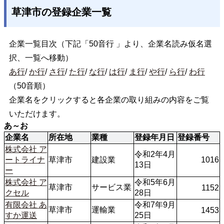
草津市の登録企業一覧
企業一覧目次（下記「50音行 」より、企業名読み仮名選
択、一覧へ移動）
あ行
/
か行
/
さ行
/
た行
/
な行
/
は行
/
ま行
/
や行
/
ら行
/
わ行
（50音順）
企業名をクリックすると各企業の取り組みの内容をご覧
いただけます。
あ～お
企業名
所在地
業種
登録年月日
登録番号
株式会社 ア
令和2年4月
ートライナ
草津市
建設業
1016
13日
ー
株式会社 ア
令和5年6月
草津市
サービス業
1152
クセル
28日
有限会社 あ
令和7年9月
草津市
運輸業
1453
すか運送
25日