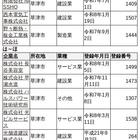
令和7年7月
有限会社 NI
草津市
建設業
1409
SSHO
1日
西本電気工
令和8年1月
草津市
建設業
1507
事株式会社
19日
野々断熱・
令和7年9月
板金工業株
草津市
製造業
1444
2日
式会社
は～ほ
企業名
所在地
業種
登録年月日
登録番号
株式会社 長
令和8年1月
草津市
サービス業
1499
谷美容室
5日
株式会社 早
令和7年11
草津市
建設業
1473
瀬水道
月11日
株式会社 パ
令和7年1月
ルスパワー
草津市
その他
1307
8日
技術研究所
株式会社 光
令和8年3月
ビルサービ
草津市
サービス業
1538
11日
ス
光舗道建設
平成21年9
草津市
建設業
264
株式会社
月2日