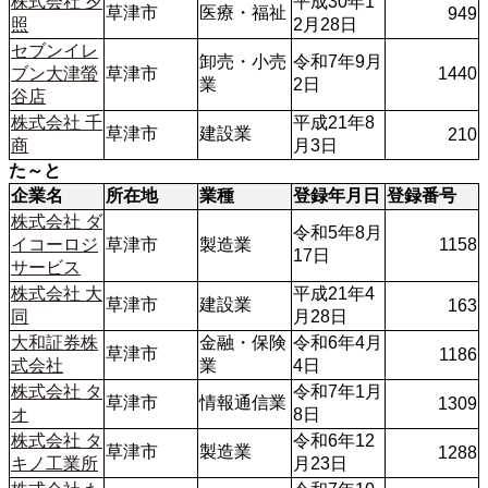
株式会社 夕
平成30年1
草津市
医療・福祉 
949
照
2月28日
セブンイレ
卸売・小売
令和7年9月
ブン大津螢
草津市
1440
業
2日
谷店
株式会社 千
平成21年8
草津市
建設業
210
商
月3日
た～と
企業名
所在地
業種
登録年月日
登録番号
株式会社 ダ
令和5年8月
イコーロジ
草津市
製造業
1158
17日
サービス
株式会社 大
平成21年4
草津市
建設業
163
同
月28日
大和証券株
金融・保険
令和6年4月
草津市
1186
式会社
業
4日
株式会社 タ
令和7年1月
草津市
情報通信業
1309
オ
8日
株式会社 タ
令和6年12
草津市
製造業 
1288
キノ工業所
月23日