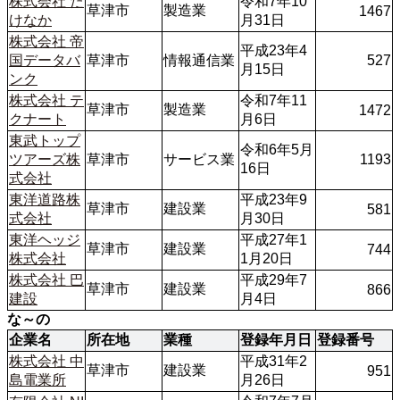
株式会社 た
令和7年10
草津市
製造業
1467
けなか
月31日
株式会社 帝
平成23年4
国データバ
草津市
情報通信業
527
月15日
ンク
株式会社 テ
令和7年11
草津市
製造業
1472
クナート
月6日
東武トップ
令和6年5月
ツアーズ株
草津市
サービス業
1193
16日
式会社
東洋道路株
平成23年9
草津市
建設業
581
式会社
月30日
東洋ヘッジ
平成27年1
草津市
建設業
744
株式会社
1月20日
株式会社 巴
平成29年7
草津市
建設業
866
建設
月4日
な～の
企業名
所在地
業種
登録年月日
登録番号
株式会社 中
平成31年2
草津市
建設業
951
島電業所
月26日