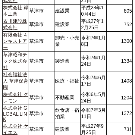
式会社
21日
株式会社 岸
平成28年1
草津市
建設業
805
本工業
0月4日
衣川建設株
平成27年1
草津市
建設業
752
式会社
2月25日
有限会社 キ
卸売・小売
令和7年1月
ンキストア
草津市
1300
業
8日
ー
草津昭和テ
令和7年1月
ック株式会
草津市
製造業
1334
24日
社
社会福祉法
令和7年6月
人 草津保育
草津市
医療・福祉
1408
17日
園
株式会社 グ
令和6年5月
草津市
不動産業
1204
レモン
24日
株式会社 G
飲食店・宿
令和7年3月
草津市
1372
LOBAL LIN
泊業
11日
K
株式会社 ケ
平成27年9
草津市
建設業
731
イエス
月25日