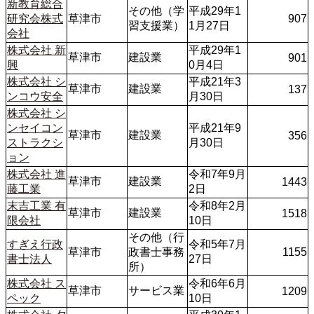
新教育総合
その他（学
平成29年1
研究会株式
草津市
907
習支援業）
1月27日
会社
株式会社 新
平成29年1
草津市
建設業
901
興
0月4日
株式会社 シ
平成21年3
草津市
建設業
137
ンコウ安全
月30日
株式会社 シ
ンセイコン
平成21年9
草津市
建設業
356
ストラクシ
月30日
ョン
株式会社 進
令和7年9月
草津市
建設業
1443
藤工業
2日
末吉工業 有
令和8年2月
草津市
建設業
1518
限会社
10日
その他（行
すぎえ行政
令和5年7月
草津市
政書士事務
1155
書士法人
27日
所）
株式会社 ス
令和6年6月
草津市
サービス業
1209
ペック
10日