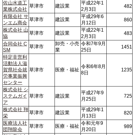
佐山水道工
平成22年1
草津市
建設業
482
業株式会社
2月3日
有限会社 サ
平成29年6
草津市
建設業
860
ンエム商会
月12日
株式会社 山
平成22年1
草津市
建設業
483
協
2月3日
卸売・小売
令和7年9月
合同会社 C
草津市
1451
SM
業
25日
特定非営利
活動法人滋
令和6年8月
賀県社会就
草津市
医療・福祉
1235
8日
労事業振興
センター
株式会社 シ
平成27年9
ステムガイ
草津市
建設業
725
月25日
ア
株式会社 翔
平成29年1
草津市
建設業
820
栄
月13日
医療法人社
令和元年9
草津市
医療・福祉
989
団翔龍会
月20日