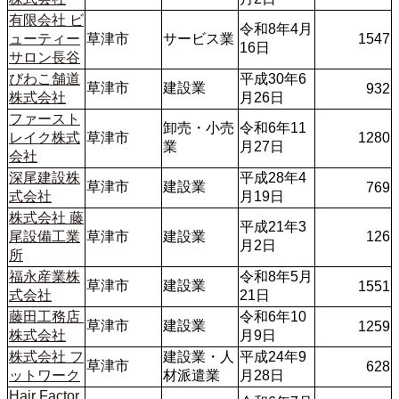
有限会社 ビ
令和8年4月
ューティー
草津市
サービス業
1547
16日
サロン長谷
びわこ舗道
平成30年6
草津市
建設業
932
株式会社
月26日
ファースト
卸売・小売
令和6年11
レイク株式
草津市
1280
業
月27日
会社
深尾建設株
平成28年4
草津市
建設業
769
式会社
月19日
株式会社 藤
平成21年3
尾設備工業
草津市
建設業
126
月2日
所
福永産業株
令和8年5月
草津市
建設業
1551
式会社
21日
藤田工務店 
令和6年10
草津市
建設業
1259
株式会社
月9日
株式会社 フ
建設業・人
平成24年9
草津市
628
ットワーク
材派遣業
月28日
Hair Factor