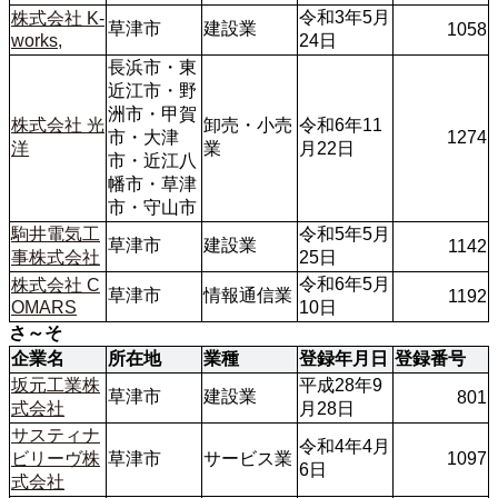
令和3年5月
株式会社 K-
草津市
建設業
1058
works,
24日
長浜市・東
近江市・野
洲市・甲賀
株式会社 光
卸売・小売
令和6年11
市・大津
1274
洋
業
月22日
市・近江八
幡市・草津
市・守山市
駒井電気工
令和5年5月
草津市
建設業
1142
事株式会社
25日
令和6年5月
株式会社 C
草津市
情報通信業
1192
OMARS
10日
さ～そ
企業名
所在地
業種
登録年月日
登録番号
坂元工業株
平成28年9
草津市
建設業
801
式会社
月28日
サスティナ
令和4年4月
ビリーヴ株
草津市
サービス業
1097
6日
式会社