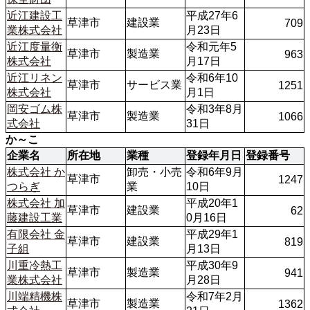
近江建設工
平成27年6
草津市
建設業
709
業株式会社
月23日
近江度量衡
令和元年5
草津市
製造業
963
株式会社
月17日
近江リネン
令和6年10
草津市
サービス業
1251
株式会社
月1日
岡安ゴム株
令和3年8月
草津市
製造業
1066
式会社
31日
か～こ
企業名
所在地
業種
登録年月日
登録番号
株式会社 か
卸売・小売
令和6年9月
草津市
1247
つらぎ
業
10日
株式会社 加
平成20年1
草津市
建設業
62
藤建設工業
0月16日
有限会社 金
平成29年1
草津市
建設業
819
子組
月13日
川重冷熱工
平成30年9
草津市
製造業
941
業株式会社
月28日
川端精機株
令和7年2月
草津市
製造業
1362