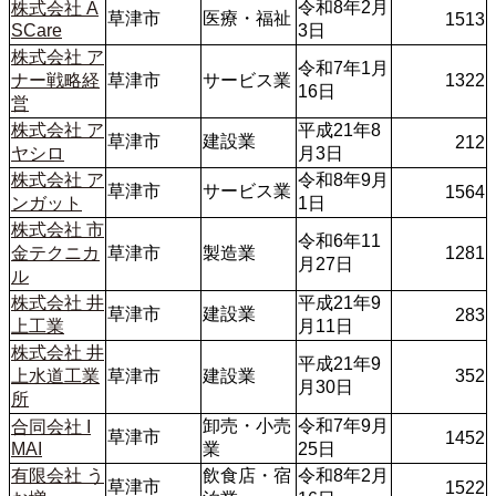
令和8年2月
株式会社 A
草津市
医療・福祉
1513
SCare
3日
株式会社 ア
令和7年1月
ナー戦略経
草津市
サービス業 
1322
16日
営
株式会社 ア
平成21年8
草津市
建設業
212
ヤシロ
月3日
株式会社 ア
令和8年9月
草津市
サービス業
1564
ンガット
1日 
株式会社 市
令和6年11
金テクニカ
草津市
製造業
1281
月27日
ル
株式会社 井
平成21年9
草津市
建設業
283
上工業
月11日
株式会社 井
平成21年9
上水道工業
草津市
建設業
352
月30日
所
卸売・小売
令和7年9月
合同会社 I
草津市
1452
MAI
業
25日
有限会社 う
飲食店・宿
令和8年2月
草津市
1522