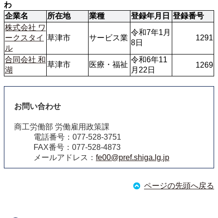
わ
企業名
所在地
業種
登録年月日
登録番号
株式会社 ワ
令和7年1月
ークスタイ
草津市
サービス業
1291
8日
ル
合同会社 和
令和6年11
医療・福祉
1269
湖
月22日
お問い合わせ
商工労働部 労働雇用政策課
電話番号：077‐528‐3751
FAX番号：077‐528‐4873
メールアドレス：
fe00@pref.shiga.lg.jp
ページの先頭へ戻る