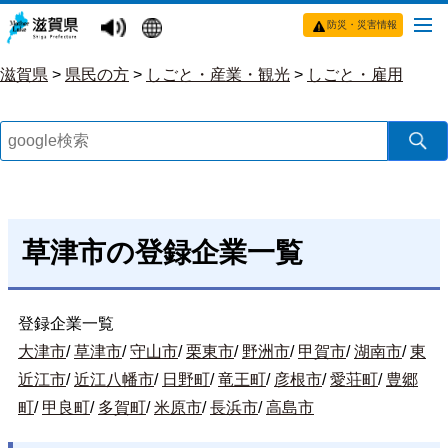
防災・災害情報
滋賀県
>
県民の方
>
しごと・産業・観光
>
しごと・雇用
草津市の登録企業一覧
登録企業一覧
大津市
/
草津市
/
守山市
/
栗東市
/
野洲市
/
甲賀市
/
湖南市
/
東
近江市
/
近江八幡市
/
日野町
/
竜王町
/
彦根市
/
愛荘町
/
豊郷
町
/
甲良町
/
多賀町
/
米原市
/
長浜市
/
高島市