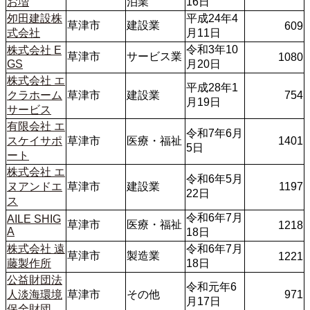
お増
泊業
16日
夘田建設株
平成24年4
草津市
建設業
609
式会社
月11日
令和3年10
株式会社 E
草津市
サービス業
1080
GS
月20日
株式会社 エ
平成28年1
クラホーム
草津市
建設業
754
月19日
サービス
有限会社 エ
令和7年6月
スケイサポ
草津市
医療・福祉
1401
5日
ート
株式会社 エ
令和6年5月
ヌアンドエ
草津市
建設業
1197
22日
ス
令和6年7月
AILE SHIG
草津市
医療・福祉
1218
A
18日
株式会社 遠
令和6年7月
草津市
製造業
1221
藤製作所
18日
公益財団法
令和元年6
人淡海環境
草津市
その他
971
月17日
保全財団