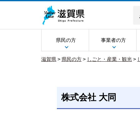
県民の方
事業者の方
滋賀県
>
県民の方
>
しごと・産業・観光
>
株式会社 大同