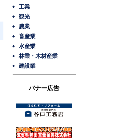
工業
観光
農業
畜産業
水産業
林業・木材産業
建設業
バナー広告