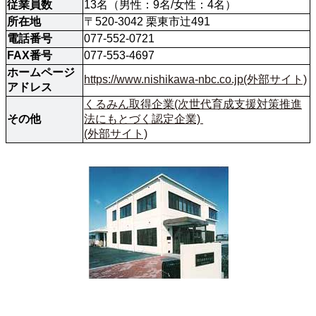
従業員数
13名（男性：9名/女性：4名）
所在地
〒520-3042 栗東市辻491
電話番号
077-552-0721
FAX番号
077-553-4697
ホームページ
https://www.nishikawa-nbc.co.jp(外部サイト)
アドレス
くるみん取得企業(次世代育成支援対策推進
その他
法にもとづく認定企業) 

(外部サイト)