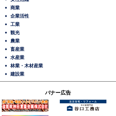
商業
企業活性
工業
観光
農業
畜産業
水産業
林業・木材産業
建設業
バナー広告