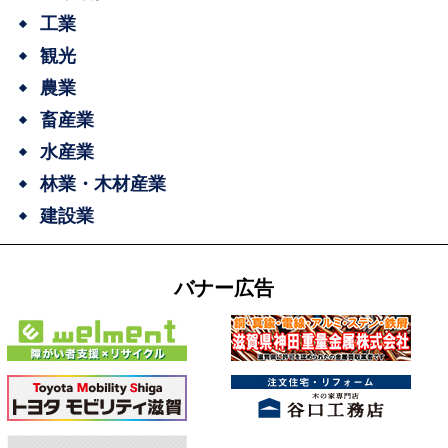
工業
観光
農業
畜産業
水産業
林業・木材産業
建設業
バナー広告