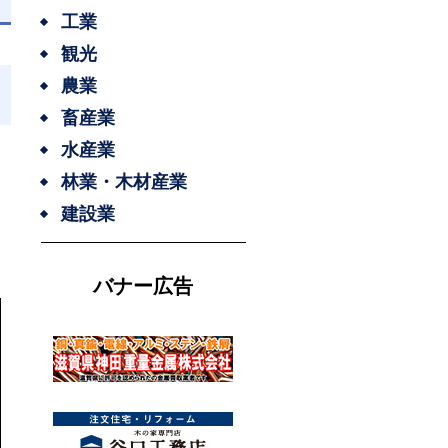
工業
観光
農業
畜産業
水産業
林業・木材産業
建設業
バナー広告