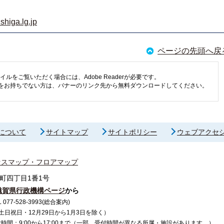
shiga.lg.jp
ページの先頭へ戻
イルをご覧いただく場合には、Adobe Readerが必要です。
eaderをお持ちでない方は、バナーのリンク先から無料ダウンロードしてください。
について
サイトマップ
サイトポリシー
ウェブアクセ
セスマップ・フロアマップ
町四丁目1番1号
滋賀県行政機構ページ
から
7-528-3993(総合案内)
で（土日祝日・12月29日から1月3日を除く）
間：9:00から17:00まで（一部、受付時間が異なる所属・施設があります。）