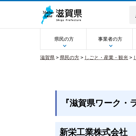
県民の方
事業者の方
滋賀県
>
県民の方
>
しごと・産業・観光
>
『滋賀県ワーク・
新栄工業株式会社