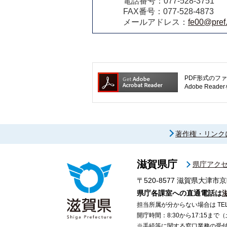
電話番号：077-528-3751
FAX番号：077-528-4873
メールアドレス：
fe00@pref.
PDF形式のファ
Adobe R
著作権・リンク
滋賀県庁
県庁アク
〒520-8577
滋賀県大津市京
県庁各課室への直通電話は
担当所属が分からない場合は TEL 07
開庁時間：8:30から17:15ま
※手続等に関する窓口業務の受付時