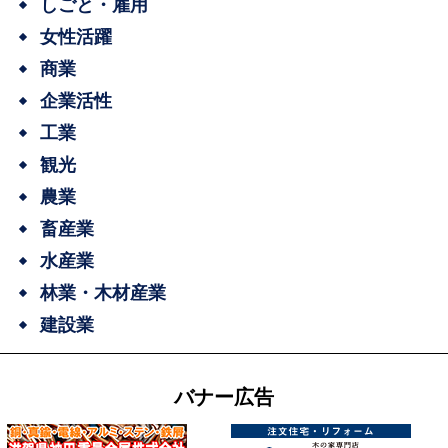
しごと・雇用
女性活躍
商業
企業活性
工業
観光
農業
畜産業
水産業
林業・木材産業
建設業
バナー広告