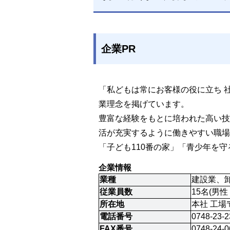
企業PR
「私どもは常にお客様の役に立ち 
業理念を掲げています。
豊富な経験をもとに培われた高い技
活が充実するように働きやすい職場
「子ども110番の家」「青少年を
企業情報
業種
建設業、
従業員数
15名(男
所在地
本社 工場〒
電話番号
0748-23-2
FAX番号
0748-24-0