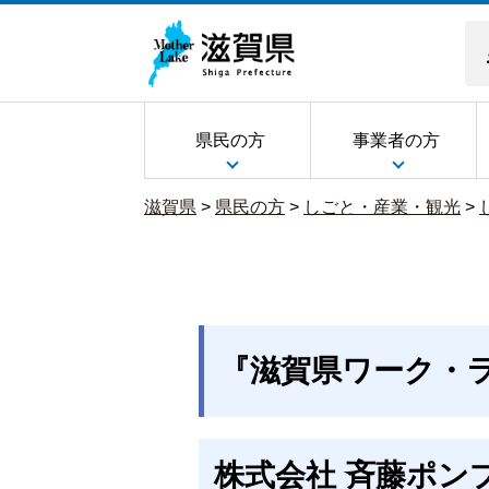
県民の方
事業者の方
滋賀県
>
県民の方
>
しごと・産業・観光
>
『滋賀県ワーク・
株式会社 斉藤ポン