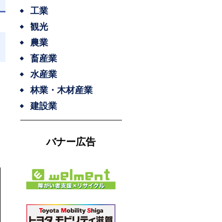
工業
観光
農業
畜産業
水産業
林業・木材産業
建設業
バナー広告