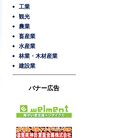
工業
観光
農業
畜産業
水産業
林業・木材産業
建設業
バナー広告