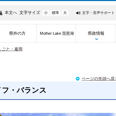
本文へ
文字サイズ
文字・音声サポート
小
標準
大
県外の方
県政情報
Mother Lake 琵琶湖
しごと・雇用
ページの先頭へ戻
イフ・バランス