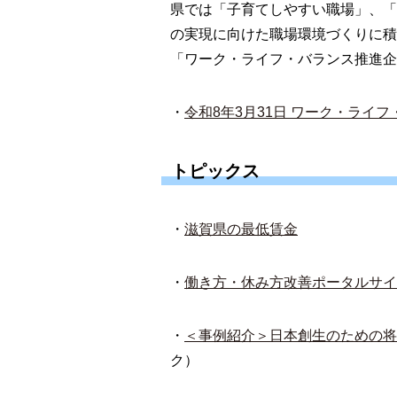
県では「子育てしやすい職場」、「
の実現に向けた職場環境づくりに積
「ワーク・ライフ・バランス推進企
・
令和8年3月31日 ワーク・ライ
トピックス
・
滋賀県の最低賃金
・
働き方・休み方改善ポータルサイ
・
＜事例紹介＞日本創生のための将
ク）