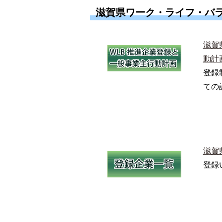
滋賀県ワーク・ライフ・バ
滋賀
動計
登録
ての
滋賀
登録