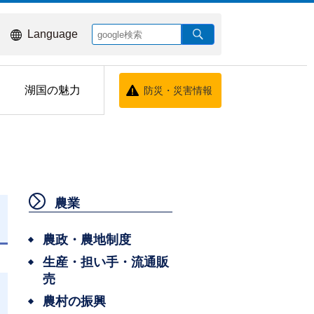
Language
湖国の魅力
防災・災害情報
農業
日
農政・農地制度
生産・担い手・流通販
売
農村の振興