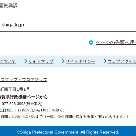
園振興課
shiga.lg.jp
ページの先頭へ戻
について
サイトマップ
サイトポリシー
ウェブアクセ
セスマップ・フロアマップ
町四丁目1番1号
滋賀県行政機構ページ
から
7-528-3993(総合案内)
で（土日祝日・12月29日から1月3日を除く）
間：9:00から17:00まで（一部、受付時間が異なる所属・施設があります。）
©Shiga Prefectural Government. All Rights Reserved.