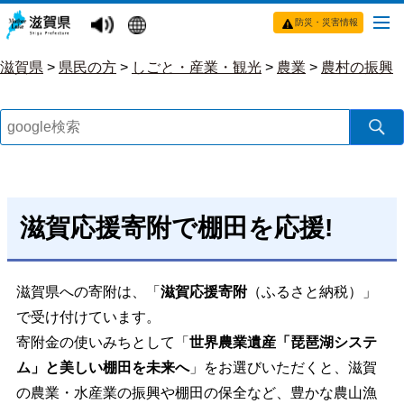
防災・災害情報
滋賀県
>
県民の方
>
しごと・産業・観光
>
農業
>
農村の振興
滋賀応援寄附で棚田を応援!
滋賀県への寄附は、「
滋賀応援寄附
（ふるさと納税）」
で受け付けています。
寄附金の使いみちとして「
世界農業遺産「琵琶湖システ
ム」と美しい棚田を未来へ
」をお選びいただくと、滋賀
の農業・水産業の振興や棚田の保全など、豊かな農山漁