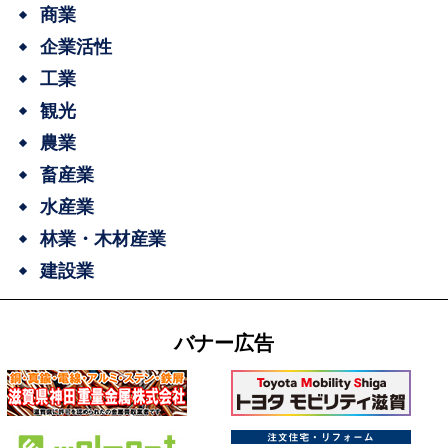
商業
企業活性
工業
観光
農業
畜産業
水産業
林業・木材産業
建設業
バナー広告