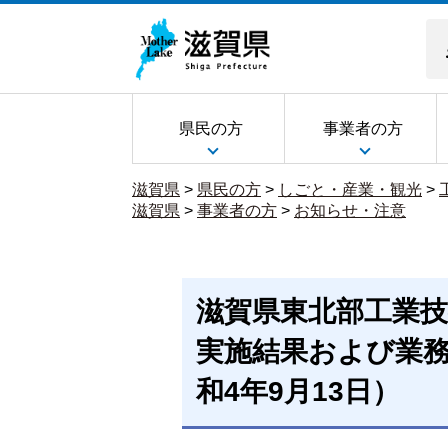
県民の方
事業者の方
滋賀県
>
県民の方
>
しごと・産業・観光
>
滋賀県
>
事業者の方
>
お知らせ・注意
滋賀県東北部工業技
実施結果および業
和4年9月13日）