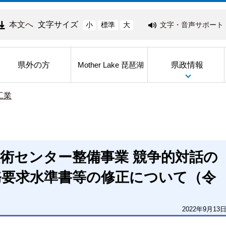
本文へ
文字サイズ
文字・音声サポート
小
標準
大
県外の方
県政情報
Mother Lake 琵琶湖
工業
術センター整備事業 競争的対話の
務要求水準書等の修正について（令
2022年9月13