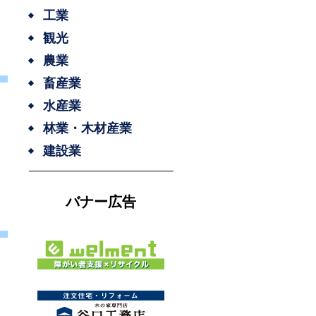
工業
観光
農業
畜産業
水産業
林業・木材産業
建設業
バナー広告
た