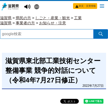
防災・災害情報
滋賀県
>
県民の方
>
しごと・産業・観光
>
工業
滋賀県
>
事業者の方
>
お知らせ・注意
滋賀県東北部工業技術センター
整備事業 競争的対話について
（令和4年7月27日修正）
2022年7月27日