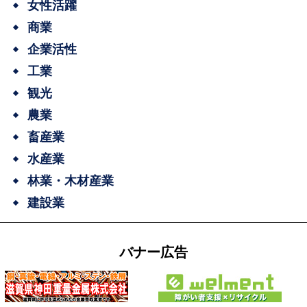
女性活躍
商業
企業活性
工業
観光
農業
畜産業
水産業
林業・木材産業
建設業
バナー広告