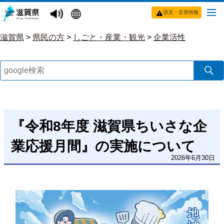
防災・災害情報
滋賀県
>
県民の方
>
しごと・産業・観光
>
企業活性
『令和8年度 滋賀県ちいさな企
業応援月間』の実施について
2026年6月30日