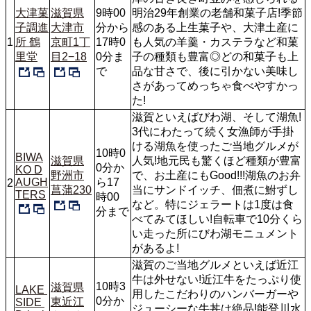
大津菓
滋賀県
9時00
明治29年創業の老舗和菓子店!季節
子調進
大津市
分から
感のある上生菓子や、大津土産に
1
所 鶴
京町1丁
17時0
も人気の羊羹・カステラなど和菓
里堂
目2−18
0分ま
子の種類も豊富◎どの和菓子も上
で
品な甘さで、後に引かない美味し
さがあってめっちゃ食べやすかっ
た!
滋賀といえばびわ湖、そして湖魚!
3代にわたって続く女漁師が手掛
ける湖魚を使ったご当地グルメが
10時0
BIWA
滋賀県
人気!地元民も驚くほど種類が豊富
0分か
KO D
野洲市
で、お土産にもGood!!!湖魚のお弁
AUGH
ら17
2
菖蒲230
当にサンドイッチ、佃煮に鮒ずし
TERS
時00
など。特にジェラートは1度は食
分まで
べてみてほしい!自転車で10分くら
い走った所にびわ湖モニュメント
があるよ!
滋賀のご当地グルメといえば近江
牛は外せない!近江牛をたっぷり使
10時3
滋賀県
LAKE 
用したこだわりのハンバーガーや
0分か
東近江
SIDE 
ジューシーな牛丼は絶品!能登川水