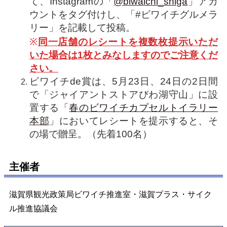
て、Instagramの「
@biwaichi_shiga
」アカ
ウントをタグ付けし、「#ビワイチグルメラ
リー」を記載して投稿。
※
同一店舗のレシートを複数枚提示いただ
いた場合は1枚とみなしますのでご注意くだ
さい。
ビワイチde賞は、5月23日、24日の2日間
で「ジャイアントストアびわ湖守山」に設
置する「
春のビワイチカプセルトイラリー
本部
」においてレシートを提示すると、そ
の場で贈呈。（先着100名）
主催者
滋賀県観光政策局ビワイチ推進室・滋賀プラス・サイク
ル推進協議会