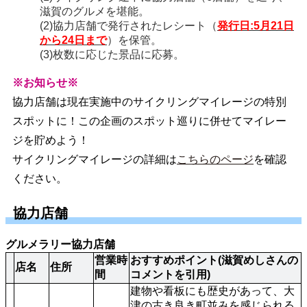
滋賀のグルメを堪能。
(2)協力店舗で発行されたレシート（
発行日:5月21日
から24日まで
）を保管。
(3)枚数に応じた景品に応募。
※お知らせ※
協力店舗は現在実施中のサイクリングマイレージの特別
スポットに！この企画のスポット巡りに併せてマイレー
ジを貯めよう！
サイクリングマイレージの詳細は
こちらのページ
を確認
ください。
協力店舗
グルメラリー協力店舗
営業時
おすすめポイント(滋賀めしさんの
店名
住所
間
コメントを引用)
建物や看板にも歴史があって、大
津の古き良き町並みを感じられる