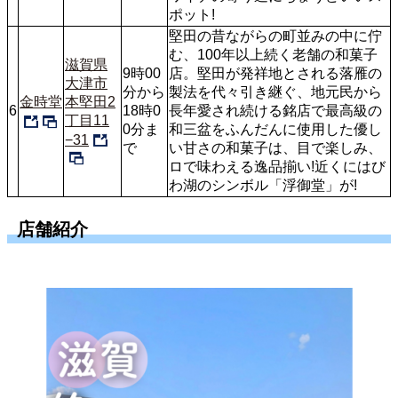
ポット!
堅田の昔ながらの町並みの中に佇
む、100年以上続く老舗の和菓子
滋賀県
9時00
店。堅田が発祥地とされる落雁の
大津市
分から
製法を代々引き継ぐ、地元民から
金時堂
本堅田2
6
18時0
長年愛され続ける銘店で最高級の
丁目11
0分ま
和三盆をふんだんに使用した優し
−31
で
い甘さの和菓子は、目で楽しみ、
ロで味わえる逸品揃い!近くにはび
わ湖のシンボル「浮御堂」が!
店舗紹介