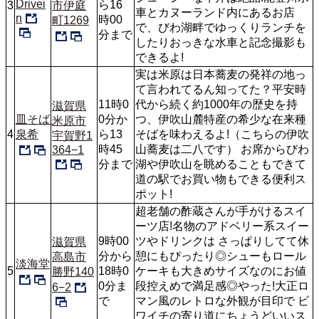
Drivei
ら16
3
市伊庭
車とカヌーランド内にあるお店
n
時00
町1269
で、びわ湖畔でゆっくりランチを
分まで
したりおっきな水車と記念撮影も
できるよ!
実は米原は日本蕎麦の発祥の地っ
て言われてるん知ってた？平安時
11時0
代から続く約1000年の歴史を持
滋賀県
皿そば 
0分か
つ、伊吹山麓特産の希少な在来種
米原市
4
泉希
ら13
そばを味わえるよ!（こちらの伊吹
宇賀野1
時45
山蕎麦は二八です） お席からびわ
364−1
分まで
湖や伊吹山を眺めることもできて 
道の駅でお買い物もできる便利ス
ポット!
超老舗の酢蔵さんが手がけるスイ
ーツ店!名物のアドベリー系スイー
9時00
ツやドリンクは さっぱりしてて休
滋賀県
分から
憩にもぴったり◎シューもロール
高島市
淡海堂
5
18時0
ケーキも大きめサイズなのにお値
勝野140
0分ま
段控えめで満足感◎やった!大正ロ
6−2
で
マン風のレトロな外観が目印で ビ
ワイチの寄り道にちょうどいいス