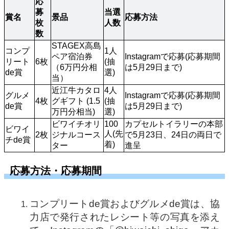
応
募
当選
賞名
景品
応募方法
枚
人数
数
STAGEX高島
コンプ
1人
ペア宿泊券
Instagramで応募(応募期間
リート
6枚
(抽
（6万円分相
は5月29日まで)
de賞
選)
当）
近江牛カタロ
4人
グルメ
Instagramで応募(応募期間
4枚
グギフト (1.5
(抽
de賞
は5月29日まで)
万円分相当) 
選)
ビワイチオリ
100
カプセルトイラリーの本部
ビワイ
人(先
2枚
ジナルコース
で5月23日、24日の両日で
チde賞
着)
ター
進呈
応募方法・応募期間
コンプリートde賞およびグルメde賞は、協
力店で発行されたレシート等の写真を添え