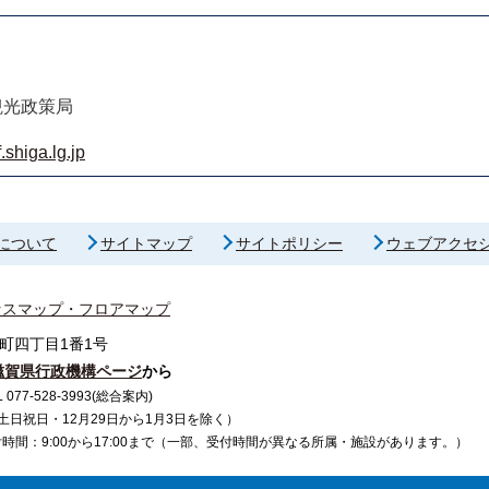
観光政策局
shiga.lg.jp
について
サイトマップ
サイトポリシー
ウェブアクセ
セスマップ・フロアマップ
町四丁目1番1号
滋賀県行政機構ページ
から
7-528-3993(総合案内)
で（土日祝日・12月29日から1月3日を除く）
間：9:00から17:00まで（一部、受付時間が異なる所属・施設があります。）