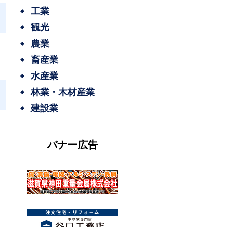
工業
観光
農業
畜産業
水産業
林業・木材産業
建設業
バナー広告