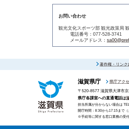
お問い合わせ
観光文化スポーツ部 観光政策局 
電話番号：077-528-3741
メールアドレス：
sa00@pref.
著作権・リンク
滋賀県庁
県庁アク
〒520-8577
滋賀県大津市京
県庁各課室への直通電話は
担当所属が分からない場合は TEL 07
開庁時間：8:30から17:15ま
※手続等に関する窓口業務の受付時