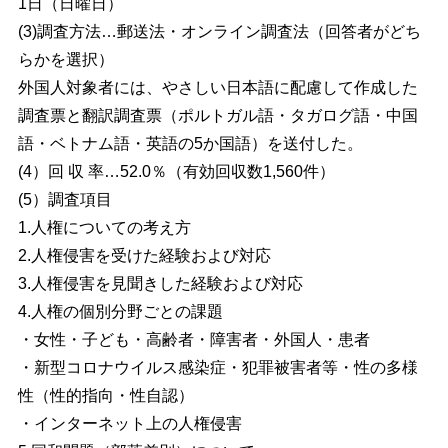
1日（日曜日）
(3)調査方法…郵送法・オンライン調査法（回答者がどち
らかを選択）
外国人対象者には、やさしい日本語に配慮して作成した
調査票と翻訳調査票（ポルトガル語・タガログ語・中国
語・ベトナム語・英語の5か国語）を送付した。
(4）回 収 率…52.0％（有効回収数1,560件）
(5）調査項目
1.人権についての考え方
2.人権侵害を受けた経験および対応
3.人権侵害を見聞きした経験および対応
4.人権の個別分野ごとの課題
・女性・子ども・高齢者・障害者・外国人・患者
・新型コロナウイルス感染症・犯罪被害者等・性の多様
性（性的指向・性自認）
・インターネット上の人権侵害