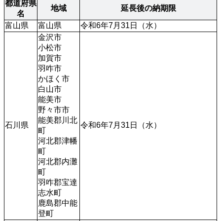
都道府県
地域
延長後の納期限
名
富山県
富山県
令和6年7月31日（水）
金沢市

小松市

加賀市

羽咋市

かほく市

白山市

能美市

野々市市

能美郡川北
石川県
令和6年7月31日（水）
町

河北郡津幡
町

河北郡内灘
町

羽咋郡宝達
志水町

鹿島郡中能
登町