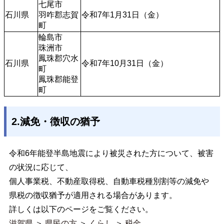
七尾市

石川県
羽咋郡志賀
令和7年1月31日（金）
町
輪島市

珠洲市

鳳珠郡穴水
石川県
令和7年10月31日（金）
町

鳳珠郡能登
町
2.減免・徴収の猶予
令和6年能登半島地震により被災された方について、被害
の状況に応じて、
個人事業税、不動産取得税、自動車税種別割等の減免や
県税の徴収猶予が適用される場合があります。
詳しくは以下のページをご覧ください。
滋賀県
＞
県民の方
＞
くらし
＞
税金