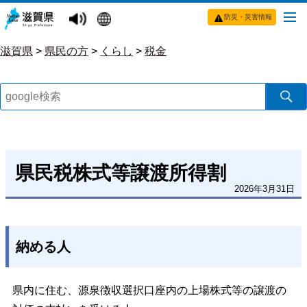
防災・災害情報
滋賀県
>
県民の方
>
くらし
>
税金
県民税株式等譲渡所得割
2026年3月31日
納める人
県内に住む、源泉徴収選択口座内の上場株式等の譲渡の