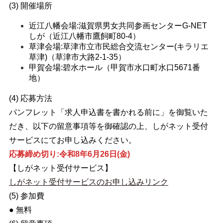
(3) 開催場所
近江八幡会場:滋賀県男女共同参画センターG-NET
しが（近江八幡市鷹飼町80-4）
草津会場:草津市立市民総合交流センター(
キラリエ
草津)（草津市大路2-1-35）
甲賀会場:碧水ホール（甲賀市水口町水口5671番
地）
(4) 応募方法
パンフレット「求人申込書を書かれる前に」を御覧いた
だき、以下の留意事項等を御確認の上、しがネット受付
サービスにてお申し込みください。
応募締め切り:令和8年6月26日(金)
【しがネット受付サービス】
しがネット受付サービスのお申し込みリンク
(5)
参加費
● 無料