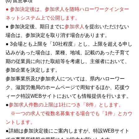
(6) 留意事項
●
参加決定後は、参加求人を随時ハローワークインター
ネットシステム上で公開します。
● 参加決定後、期日までに
参加求人
を提出いただけない
場合は、参加決定を取り消す場合があります。
● 3会場とも上限を「10社程度」とし、上限を超える申し
込みがあった場合は、業種、地域、記載のあった子育て
期の従業員に向けた取組等を考慮し、主催者において、
参加企業を決定します。
参加事業所及び参加求人については、県内ハローワー
ク、滋賀労働局のホームページで周知するほか、応援ウ
ィーク特設WEBサイトにおいても情報提供を行います。
●
参加求人件数の上限は1社につき「8件」とします。
※一つの求人で複数名募集する場合でも「1件」とカウ
ントします。
●詳細は参加決定後にご案内しますが、特設WEBサイト