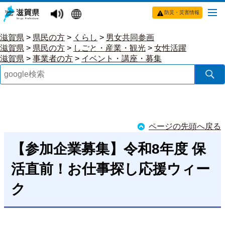
防災・災害情報
滋賀県
>
県民の方
>
くらし
>
男女共同参画
滋賀県
>
県民の方
>
しごと・産業・観光
>
女性活躍
滋賀県
>
事業者の方
>
イベント・講座・募集
ページの先頭へ戻る
【参加企業募集】令和8年度 保
活直前！お仕事探し応援ウィー
ク