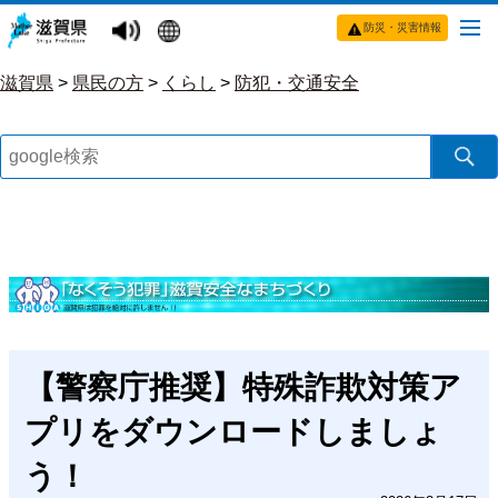
防災・災害情報
滋賀県
>
県民の方
>
くらし
>
防犯・交通安全
【警察庁推奨】特殊詐欺対策ア
プリをダウンロードしましょ
う！