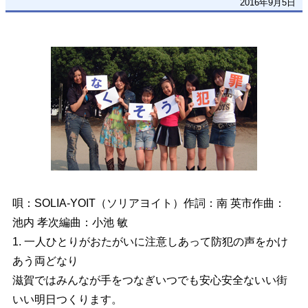
2016年9月5日
唄：SOLIA-YOIT（ソリアヨイト）作詞：南 英市作曲：
池内 孝次編曲：小池 敏
1. 一人ひとりがおたがいに注意しあって防犯の声をかけ
あう両どなり
滋賀ではみんなが手をつなぎいつでも安心安全ないい街
いい明日つくります。