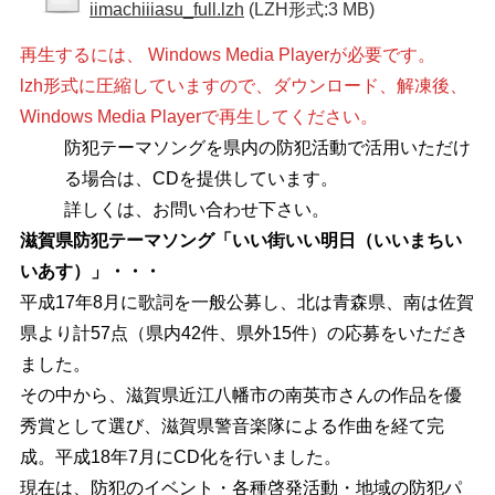
iimachiiiasu_full.lzh
(LZH形式:3 MB)
再生するには、 Windows Media Playerが必要です。
lzh形式に圧縮していますので、ダウンロード、解凍後、
Windows Media Playerで再生してください。
防犯テーマソングを県内の防犯活動で活用いただけ
る場合は、CDを提供しています。
詳しくは、お問い合わせ下さい。
滋賀県防犯テーマソング「いい街いい明日（いいまちい
いあす）」・・・
平成17年8月に歌詞を一般公募し、北は青森県、南は佐賀
県より計57点（県内42件、県外15件）の応募をいただき
ました。
その中から、滋賀県近江八幡市の南英市さんの作品を優
秀賞として選び、滋賀県警音楽隊による作曲を経て完
成。平成18年7月にCD化を行いました。
現在は、防犯のイベント・各種啓発活動・地域の防犯パ