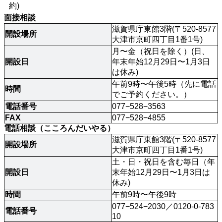
約)
面接相談
滋賀県庁東館3階(〒520-8577
開設場所
大津市京町四丁目1番1号)
月〜金（祝日を除く）(日、
開設日
年末年始12月29日〜1月3日
は休み)
午前9時〜午後5時（先に電話
時間
でご予約ください。）
電話番号
077−528−3563
FAX
077−528−4855
電話相談（こころんだいやる）
滋賀県庁東館3階(〒520-8577
開設場所
大津市京町四丁目1番1号)
土・日・祝日を含む毎日（年
開設日
末年始12月29日〜1月3日は
休み)
時間
午前9時〜午後9時
077−524−2030／0120-0-783
電話番号
10