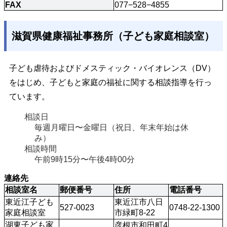
FAX
077−528−4855
滋賀県健康福祉事務所（子ども家庭相談室）
子ども虐待およびドメスティック・バイオレンス（DV）
をはじめ、子どもと家庭の福祉に関する相談指導を行っ
ています。
相談日
毎週月曜日〜金曜日（祝日、年末年始は休
み）
相談時間
午前9時15分〜午後4時00分 
連絡先
相談室名
郵便番号
住所
電話番号
東近江子ども
東近江市八日
527-0023
0748-22-1300
家庭相談室
市緑町8-22
湖東子ども家
彦根市和田町4