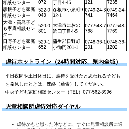
072
121
7235
相談センター
丁目4-45
彦根子ども家庭
彦根市小泉町9
522-0
0749-24-3
0749-24-
043
741
7464
相談センター
32-1
大津・高島子ど
大津市におの
520-0
077-548-7
077-548-
も家庭相談セン
801
768
7769
浜四丁目4-5
ター
日野子ども家庭
蒲生郡日野町
529-1
0748-36-1
0748-36-
652
201
1202
相談センター
小御門201-1
虐待ホットライン（24時間対応、県内全域）
平日夜間や土日休日に、虐待を受けたと思われる子ども
を発見したときは、連絡（通告）してください。
中央子ども家庭相談センター（TEL）077-562-8996
児童相談所虐待対応ダイヤル
虐待かもと思った時などに、すぐに児童相談所に通