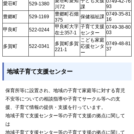
愛荘町愛知
子ども支援
0749-42-76
愛荘町 
529-1380 
93
川72
課
豊郷町石畑
0749-35-81
豊郷町 
529-1169 
保健福祉課 
16 
375 
甲良町大字
子育て支援
0749-38-80
甲良町
522-0244
03
在士357-1
センター
こども家庭
多賀町多賀
0749-48-81
多賀町
522-0341
応援センタ
37
221-1
ー
地域子育て支援センター
保育所等に設置され、地域の子育て家庭等に対する育児
不安等についての相談指導や子育てサークル等への支
援、子育て情報の提供・支援を行っています。
地域子育て支援センター等の子育て支援の拠点に関して
は
地域子育て支援センター等の子育て支援の拠点に関して