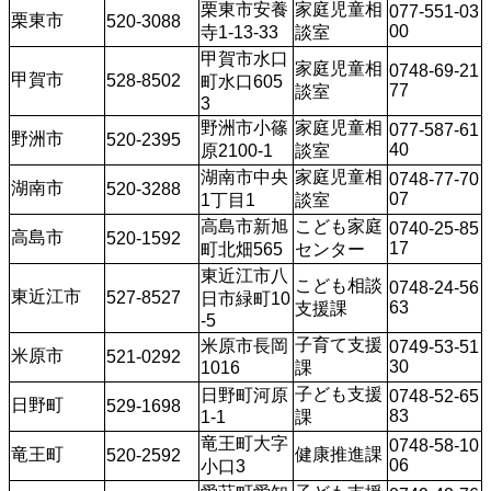
栗東市安養
家庭児童相
077-551-03
栗東市 
520-3088 
00 
寺1-13-33 
談室
甲賀市水口
家庭児童相
0748-69-21
甲賀市 
528-8502
町水口605
77 
談室
3
野洲市小篠
家庭児童相
077-587-61
野洲市 
520-2395 
40
原2100-1 
談室
湖南市中央
家庭児童相
0748-77-70
湖南市 
520-3288 
07
1丁目1 
談室
高島市新旭
こども家庭
0740-25-85
高島市
520-1592
17
町北畑565
センター
東近江市八
こども相談
0748-24-56
東近江市
527-8527
日市緑町10
63
支援課
-5
子育て支援
米原市長岡
0749-53-51
米原市
521-0292
30
1016
課 
子ども支援
日野町河原
0748-52-65
日野町
529-1698
83
1-1
課 
竜王町大字
0748-58-10
竜王町
健康推進課
520-2592
06
小口3