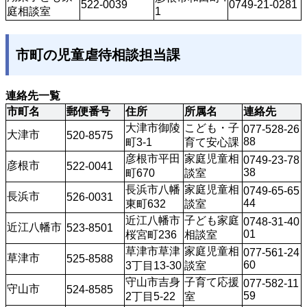
522-0039
0749-21-0281
庭相談室
1
市町の児童虐待相談担当課
連絡先一覧
市町名
郵便番号
住所
所属名
連絡先
大津市御陵
こども・子
077-528-26
大津市
520-8575
88
町3-1
育て安心課
彦根市平田
家庭児童相
0749-23-78
彦根市
522-0041
38 
町670
談室
長浜市八幡
家庭児童相
0749-65-65
長浜市
526-0031 
44
東町632
談室
近江八幡市
子ども家庭
0748-31-40
近江八幡市
523-8501
01 
桜宮町236
相談室
草津市草津
家庭児童相
077-561-24
草津市
525-8588
60 
3丁目13-30
談室
守山市吉身
子育て応援
077-582-11
守山市 
524-8585 
59 
2丁目5-22 
室