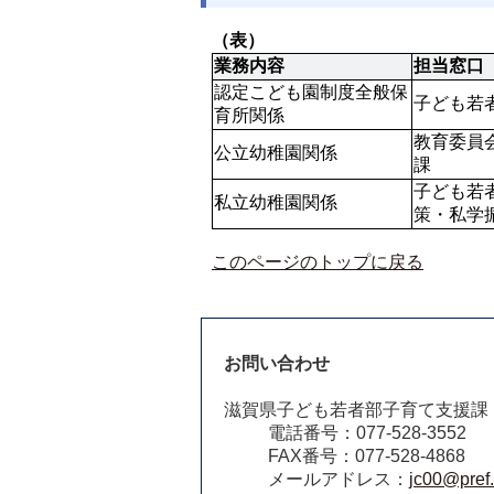
（表）
業務内容
担当窓口
認定こども園制度全般保
子ども若
育所関係
教育委員
公立幼稚園関係
課
子ども若
私立幼稚園関係
策・私学
このページのトップに戻る
お問い合わせ
滋賀県子ども若者部子育て支援課
電話番号：077-528-3552
FAX番号：077-528-4868
メールアドレス：
jc00@pref.