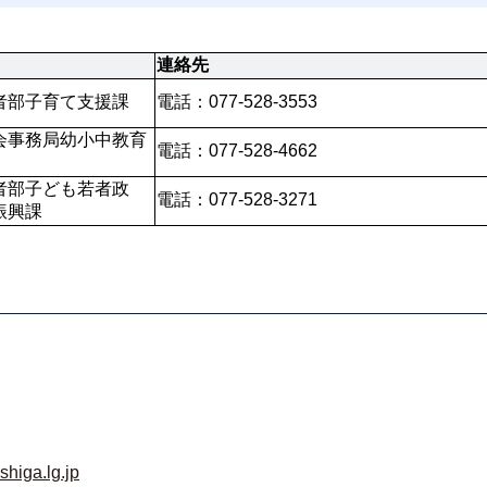
連絡先
者部子育て支援課
電話：077-528-3553
会事務局幼小中教育
電話：077-528-4662
者部子ども若者政
電話：077-528-3271
振興課
shiga.lg.jp