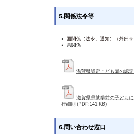
5.関係法令等
国関係（法令、通知）（外部サ
県関係 
滋賀県認定こども園の認定
滋賀県県就学前の子どもに
行細則
(PDF:141 KB)
6.問い合わせ窓口