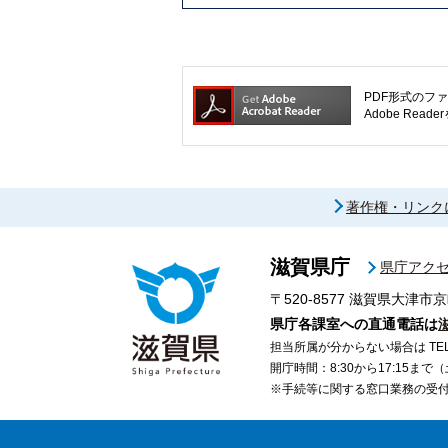
PDF形式のファ
Adobe R
著作権・リンク
滋賀県庁
県庁アク
〒520-8577
滋賀県大津市京
県庁各課室への直通電話は
担当所属が分からない場合は TEL 07
開庁時間：8:30から17:15ま
※手続等に関する窓口業務の受付時