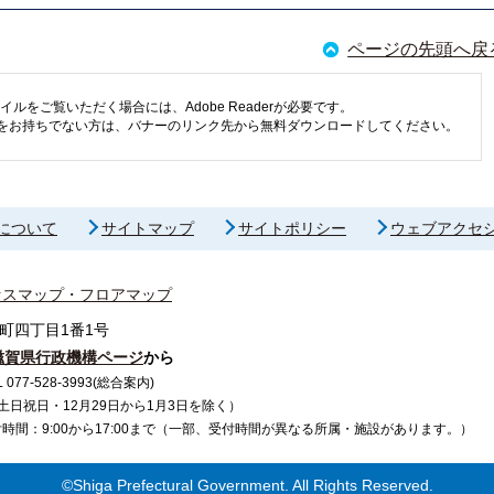
ページの先頭へ戻
イルをご覧いただく場合には、Adobe Readerが必要です。
eaderをお持ちでない方は、バナーのリンク先から無料ダウンロードしてください。
について
サイトマップ
サイトポリシー
ウェブアクセ
セスマップ・フロアマップ
町四丁目1番1号
滋賀県行政機構ページ
から
7-528-3993(総合案内)
で（土日祝日・12月29日から1月3日を除く）
間：9:00から17:00まで（一部、受付時間が異なる所属・施設があります。）
©Shiga Prefectural Government. All Rights Reserved.