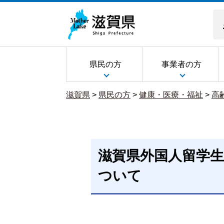
県民の方
事業者の方
滋賀県
>
県民の方
>
健康・医療・福祉
>
高
滋賀県外国人留学
ついて