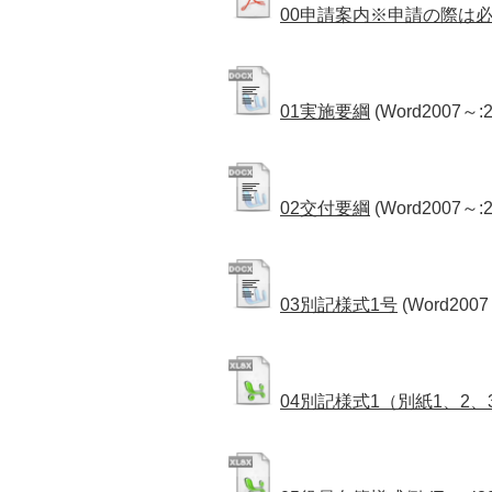
00申請案内※申請の際は
01実施要綱
(Word2007～:2
02交付要綱
(Word2007～:2
03別記様式1号
(Word2007
04別記様式1（別紙1、2、