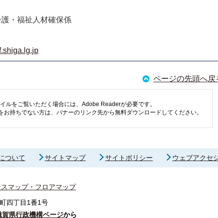
介護・福祉人材確保係
shiga.lg.jp
ページの先頭へ戻
イルをご覧いただく場合には、Adobe Readerが必要です。
eaderをお持ちでない方は、バナーのリンク先から無料ダウンロードしてください。
について
サイトマップ
サイトポリシー
ウェブアクセ
セスマップ・フロアマップ
町四丁目1番1号
滋賀県行政機構ページ
から