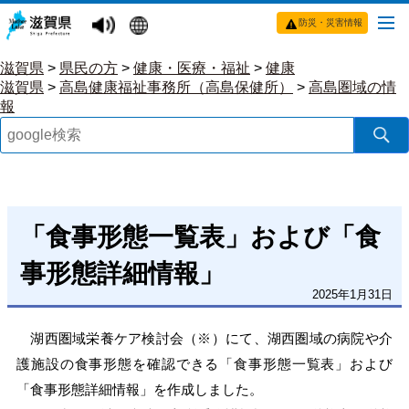
防災・災害情報
滋賀県
>
県民の方
>
健康・医療・福祉
>
健康
滋賀県
>
高島健康福祉事務所（高島保健所）
>
高島圏域の情
報
「食事形態一覧表」および「食
事形態詳細情報」
2025年1月31日
湖西圏域栄養ケア検討会（※）にて、湖西圏域の病院や介
護施設の食事形態を確認できる「食事形態一覧表」および
「食事形態詳細情報」を作成しました。