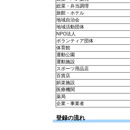
総菜・弁当調理
旅館・ホテル
地域自治会
地域活動団体
NPO法人
ボランティア団体
体育館
運動公園
運動施設
スポーツ用品店
百貨店
娯楽施設
医療機関
薬局
企業・事業者
登録の流れ