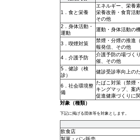
エネルギー、栄養
1．食と栄養
栄養改善・食育活
その他
2．身体活動・
運動・身体活動の
運動
禁煙・分煙の推進
3．喫煙対策
報発信、その他
介護予防の場づく
4．介護予防
催、その他
5．健診（検
健診受診率向上の
診）
たばこ対策（禁煙
6．社会環境整
キングマップ、案
備
促進健康づくりに
対象（種類）
下記に掲げる団体等を対象とします。
飲食店
製菓・パン販売