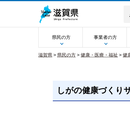
県民の方
事業者の方
滋賀県
>
県民の方
>
健康・医療・福祉
>
健
しがの健康づくり