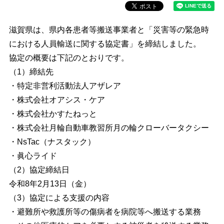
滋賀県は、県内各患者等搬送事業者と「災害等の緊急時
における人員輸送に関する協定書」を締結しました。
協定の概要は下記のとおりです。
（1）締結先
・特定非営利活動法人アザレア
・株式会社オアシス・ケア
・株式会社かすたねっと
・株式会社月輪自動車教習所月の輪クローバータクシー
・NsTac（ナスタック）
・眞心ライド
（2）協定締結日
令和8年2月13日（金）
（3）協定による支援の内容
・避難所や救護所等の傷病者を病院等へ搬送する業務