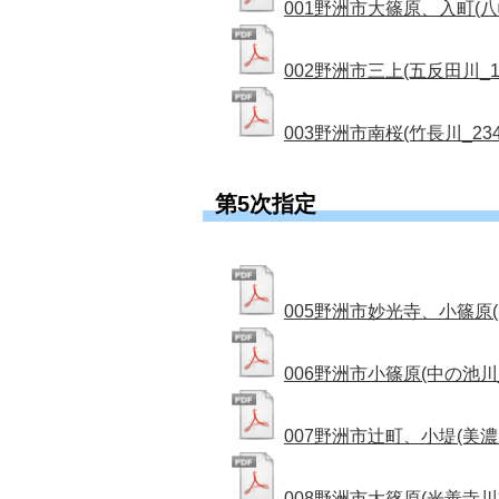
001野洲市大篠原、入町(八幡川
002野洲市三上(五反田川_13
003野洲市南桜(竹長川_2342
第5次指定
005野洲市妙光寺、小篠原(山
006野洲市小篠原(中の池川_1
007野洲市辻町、小堤(美濃々川
008野洲市大篠原(光善寺川支流