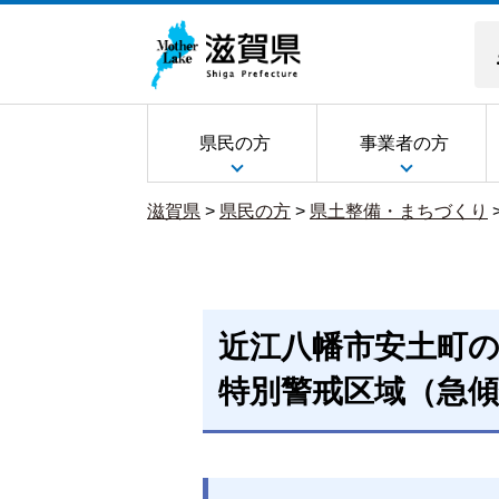
県民の方
事業者の方
滋賀県
>
県民の方
>
県土整備・まちづくり
近江八幡市安土町
特別警戒区域（急